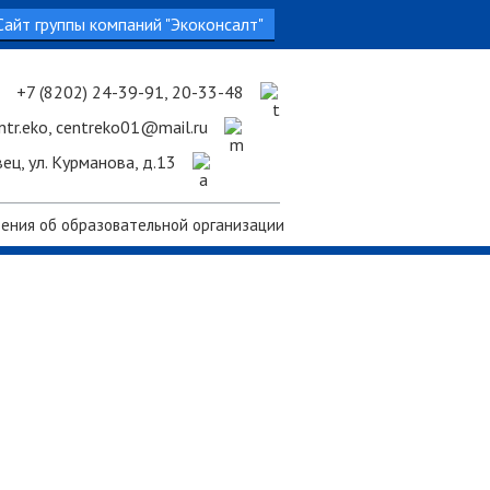
Сайт группы компаний "Экоконсалт"
+7 (8202) 24-39-91, 20-33-48
entr.eko, centreko01@mail.ru
вец, ул. Курманова, д.13
ения об образовательной организации