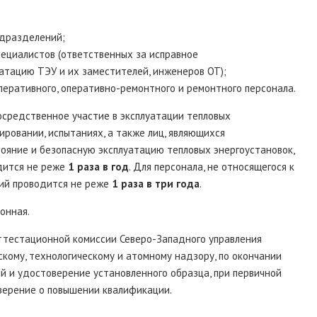
одразделений;
пециалистов (ответственных за исправное
атацию ТЭУ и их заместителей, инженеров ОТ);
перативного, оперативно-ремонтного и ремонтного персонала.
осредственное участие в эксплуатации тепловых
лировании, испытаниях, а также лиц, являющихся
ояние и безопасную эксплуатацию тепловых энергоустановок,
дится не реже
1 раза в год
. Для персонала, не относящегося к
ний проводится не реже
1 раза в три года
.
онная.
ттестационной комиссии Северо-Западного управления
кому, технологическому и атомному надзору, по окончании
й и удостоверение установленного образца, при первичной
верение о повышении квалификации.